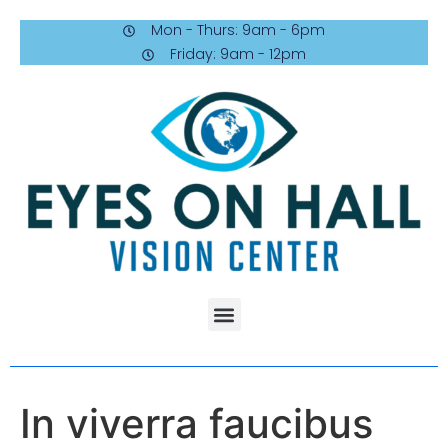
Mon - Thurs: 9am - 6pm
Friday: 9am - 12pm
In viverra faucibus